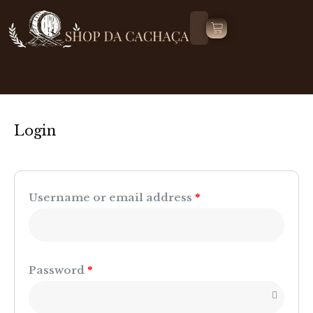
Login
Username or email address
*
Password
*